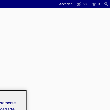
Acceder
58
3
Busc
ectamente
mostrarte